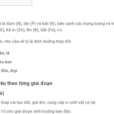
là đạm (N), lân (P) và kali (K), bên cạnh các trung lượng và v
, Kẽ m (Zn), Bo (B), Sắt (Fe), v.v.
n, nhu cầu về tỷ lệ dinh dưỡng thay đổi:
n, lá
iều hơn
, đều, đẹp
iêu theo từng giai đoạn
rễ)
Giúp cải tạo đất, giữ ẩm, cung cấp vi sinh vật có lợi.
15 cho giai đoạn sinh trưởng ban đầu.