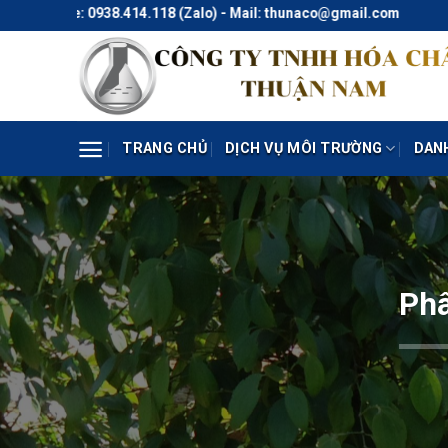
Skip
ne: 0938.414.118 (Zalo) - Mail: thunaco@gmail.com
to
content
TRANG CHỦ
DỊCH VỤ MÔI TRƯỜNG
DAN
Phâ