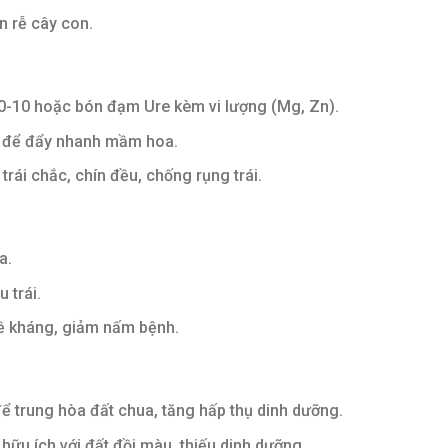
n rễ cây con.
-10 hoặc bón đạm Ure kèm vi lượng (Mg, Zn).
 để đẩy nhanh mầm hoa.
trái chắc, chín đều, chống rụng trái.
a.
 trái.
 kháng, giảm nấm bệnh.
 trung hòa đất chua, tăng hấp thụ dinh dưỡng.
hữu ích với đất đồi màu, thiếu dinh dưỡng.