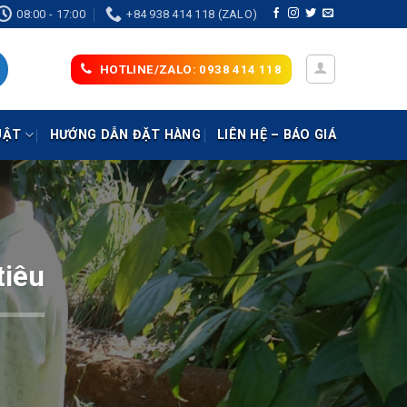
08:00 - 17:00
+84 938 414 118 (ZALO)
HOTLINE/ZALO: 0938 414 118
UẬT
HƯỚNG DẪN ĐẶT HÀNG
LIÊN HỆ – BÁO GIÁ
tiêu