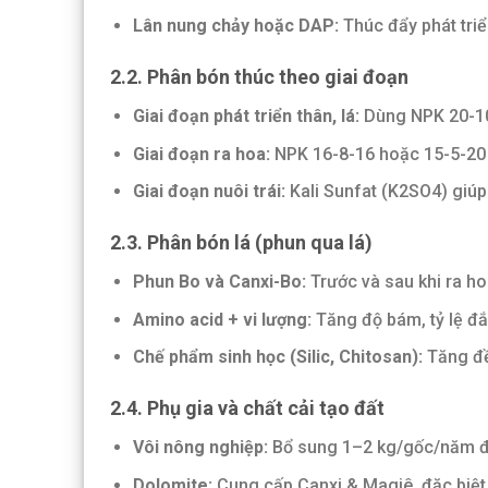
Lân nung chảy hoặc DAP:
Thúc đẩy phát triể
2.2.
Phân bón thúc theo giai đoạn
Giai đoạn phát triển thân, lá:
Dùng NPK 20-10
Giai đoạn ra hoa:
NPK 16-8-16 hoặc 15-5-20
Giai đoạn nuôi trái:
Kali Sunfat (K2SO4) giúp 
2.3.
Phân bón lá (phun qua lá)
Phun Bo và Canxi-Bo:
Trước và sau khi ra ho
Amino acid + vi lượng:
Tăng độ bám, tỷ lệ đắu
Chế phẩm sinh học (Silic, Chitosan):
Tăng đề
2.4.
Phụ gia và chất cải tạo đất
Vôi nông nghiệp:
Bổ sung 1–2 kg/gốc/năm để
Dolomite:
Cung cấp Canxi & Magiê, đặc biệt 