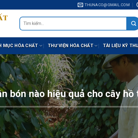
THUNACO@GMAIL.COM
Tìm
kiếm:
H MỤC HÓA CHẤT
THƯ VIỆN HÓA CHẤT
TÀI LIỆU KỸ TH
n bón nào hiệu quả cho cây hồ 