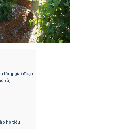
eo từng giai đoạn
cổ rễ)
ho hồ tiêu