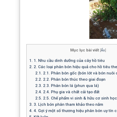
Mục lục bài viết
[
Ẩn
]
1.
1. Nhu cầu dinh dưỡng của cây hồ tiêu
2.
2. Các loại phân bón hiệu quả cho hồ tiêu th
2.1.
2.1. Phân bón gốc (bón lót và bón nuôi 
2.2.
2.2. Phân bón thúc theo giai đoạn
2.3.
2.3. Phân bón lá (phun qua lá)
2.4.
2.4. Phụ gia và chất cải tạo đất
2.5.
2.5. Chế phẩm vi sinh & hữu cơ sinh học
3.
3. Lịch bón phân tham khảo theo năm
4.
4. Gợi ý một số thương hiệu phân bón uy tín c
5.
Kết luận