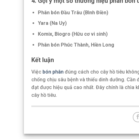
4. Gợi ý một số thương hiệu phân bón u
Phân bón Đầu Trâu (Bình Điền)
Yara (Na Uy)
Komix, Biogro (Hữu cơ vi sinh)
Phân bón Phúc Thành, Hiền Long
Kết luận
Việc
bón phân
đúng cách cho cây hồ tiêu không 
chống chịu sâu bệnh và thiếu dinh dưỡng. Cần đá
đạt được hiệu quả cao nhất. Đây chính là chìa k
cây hồ tiêu.