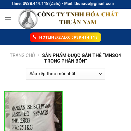
Skip
Hotline: 0938.414.118 (Zalo) - Mail: thunaco@gmail.com
to
content
HOTLINE/ZALO: 0938 414 118
TRANG CHỦ
/
SẢN PHẨM ĐƯỢC GẮN THẺ “MNSO4
TRONG PHÂN BÓN”