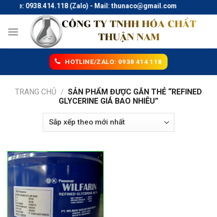
Skip
otline: 0938.414.118 (Zalo) - Mail: thunaco@gmail.com
to
content
HOTLINE/ZALO: 0938 414 118
TRANG CHỦ
/
SẢN PHẨM ĐƯỢC GẮN THẺ “REFINED
GLYCERINE GIÁ BAO NHIÊU”