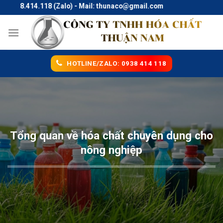
Skip
938.414.118 (Zalo) - Mail: thunaco@gmail.com
to
content
HOTLINE/ZALO: 0938 414 118
Tổng quan về hóa chất chuyên dụng cho
nông nghiệp