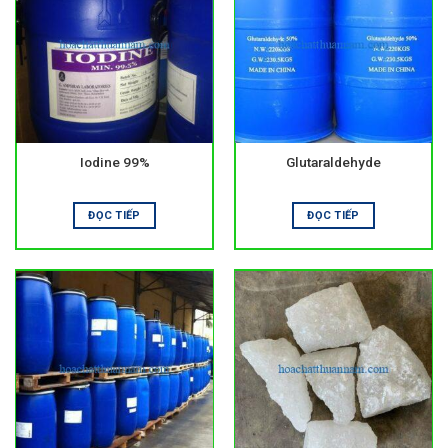
Hóa chất xử lý nước là nhóm sản phẩm chuyên dùng để cải
thiện chất lượng nước. Chúng được sử dụng trong nhiều
lĩnh vực khác nhau. Phổ biến nhất là nước sinh hoạt, nước
sản xuất và nước thải.
Mục tiêu chính của xử lý nước là loại bỏ tạp chất, vi sinh và
các chất gây hại. Nước sau xử lý cần đạt tiêu chuẩn sử dụng
hoặc xả thải theo quy định.
Iodine 99%
Glutaraldehyde
Vai trò của xử lý nước trong sản xuất và đời sống
ĐỌC TIẾP
ĐỌC TIẾP
Nước là yếu tố không thể thiếu trong sinh hoạt và công
nghiệp. Khi nước không đạt chất lượng, rủi ro về sức khỏe
và thiết bị sẽ tăng cao.
Việc sử dụng đúng hóa chất giúp nước trong hơn, an toàn
hơn và ổn định lâu dài. Đồng thời, hệ thống xử lý cũng hoạt
động hiệu quả hơn.
Các nhóm hóa chất xử lý nước phổ biến
Hóa chất keo tụ và tạo bông