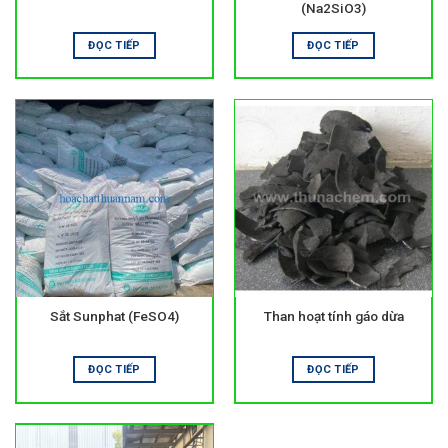
(Na2SiO3)
Sản phẩm phù hợp cho nhà máy, khu dân cư và cơ sở xử lý
nước.
ĐỌC TIẾP
ĐỌC TIẾP
Đơn vị cung cấp hóa chất xử lý nước uy tín
CÔNG TY TNHH HÓA CHẤT THUẬN NAM chuyên cung cấp
hóa chất xử lý nước và hóa chất công nghiệp. Sản phẩm có
nguồn gốc rõ ràng và hồ sơ đầy đủ. Đội ngũ kỹ thuật hỗ trợ
tư vấn và giao hàng toàn quốc.
Địa chỉ: 1/11D, Tổ 8B, KP3, Trảng Dài, Biên Hòa, Đồng Nai
Hotline/Zalo: 0938 414 118
Email:
thunaco@gmail.com
Website:
https://hoachatthuannam.com
Sắt Sunphat (FeSO4)
Than hoạt tính gáo dừa
ĐỌC TIẾP
ĐỌC TIẾP