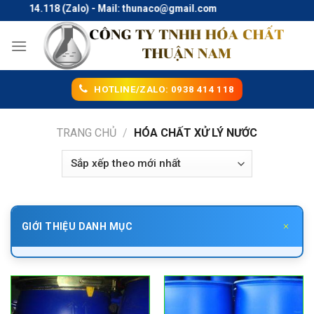
Skip
414.118 (Zalo) - Mail: thunaco@gmail.com
to
content
HOTLINE/ZALO: 0938 414 118
TRANG CHỦ
/
HÓA CHẤT XỬ LÝ NƯỚC
GIỚI THIỆU DANH MỤC
Hóa chất xử lý nước là gì? Kiến thức tổng
quan cần biết