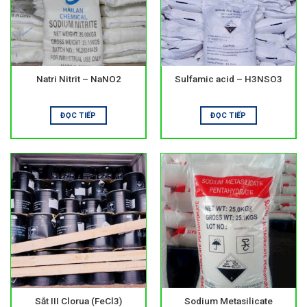
Người vận hành cần tuân thủ hướng dẫn kỹ thuật khi sử
dụng. Không pha trộn tùy ý các loại hóa chất.
Trang bị bảo hộ là yêu cầu bắt buộc. Hóa chất cần được bảo
quản nơi khô ráo và thông thoáng.
Natri Nitrit – NaNO2
Sulfamic acid – H3NSO3
Xu hướng xử lý nước hiện nay
ĐỌC TIẾP
ĐỌC TIẾP
Xử lý nước đang hướng đến hiệu quả và bền vững. Các giải
pháp tiết kiệm hóa chất và thân thiện môi trường được ưu
tiên.
Việc kết hợp hóa chất và công nghệ sinh học ngày càng phổ
biến.
Danh mục hóa chất xử lý nước tại Hóa Chất Thuận
Nam
Danh mục
hóa chất xử lý nước
tại Hóa Chất Thuận Nam
cung cấp giải pháp cho nhiều hệ thống khác nhau. Nội dung
tập trung vào tính ứng dụng và hiệu quả thực tế.
Sắt III Clorua (FeCl3)
Sodium Metasilicate