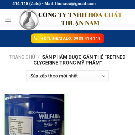
Skip
 0938.414.118 (Zalo) - Mail: thunaco@gmail.com
to
content
HOTLINE/ZALO: 0938 414 118
TRANG CHỦ
/
SẢN PHẨM ĐƯỢC GẮN THẺ “REFINED
GLYCERINE TRONG MỸ PHẨM”