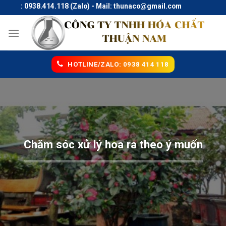
Skip
ne: 0938.414.118 (Zalo) - Mail: thunaco@gmail.com
to
content
HOTLINE/ZALO: 0938 414 118
Chăm sóc xử lý hoa ra theo ý muốn