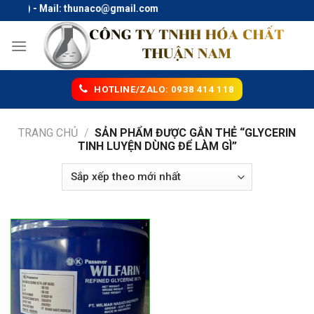
Skip
 (Zalo) - Mail: thunaco@gmail.com
to
content
HOTLINE/ZALO: 0938 414 118
TRANG CHỦ
/
SẢN PHẨM ĐƯỢC GẮN THẺ “GLYCERIN
TINH LUYỆN DÙNG ĐỂ LÀM GÌ”