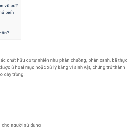
ón vô cơ?
hổ biến
 tín?
các chất hữu cơ tự nhiên như phân chuồng, phân xanh, bã thực
được ủ hoai mục hoặc xử lý bằng vi sinh vật, chúng trở thành
o cây trồng.
n cho người sử dụng