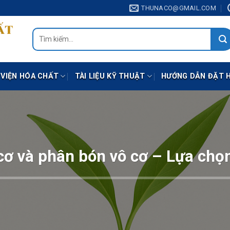
THUNACO@GMAIL.COM
Tìm
kiếm:
 VIỆN HÓA CHẤT
TÀI LIỆU KỸ THUẬT
HƯỚNG DẪN ĐẶT 
ơ và phân bón vô cơ – Lựa chọ