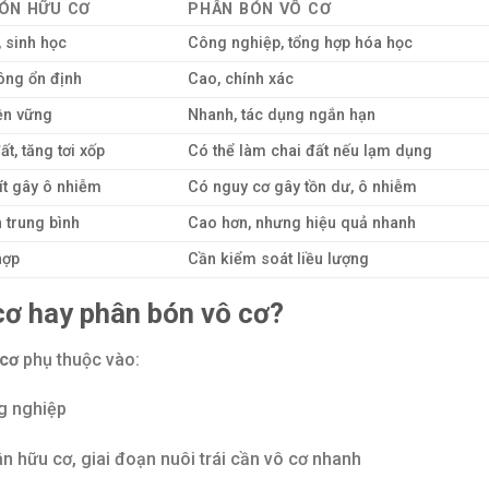
ÓN HỮU CƠ
PHÂN BÓN VÔ CƠ
, sinh học
Công nghiệp, tổng hợp hóa học
ông ổn định
Cao, chính xác
ền vững
Nhanh, tác dụng ngắn hạn
ất, tăng tơi xốp
Có thể làm chai đất nếu lạm dụng
 ít gây ô nhiễm
Có nguy cơ gây tồn dư, ô nhiễm
 trung bình
Cao hơn, nhưng hiệu quả nhanh
hợp
Cần kiểm soát liều lượng
cơ hay phân bón vô cơ?
cơ
phụ thuộc vào:
ng nghiệp
n hữu cơ, giai đoạn nuôi trái cần vô cơ nhanh