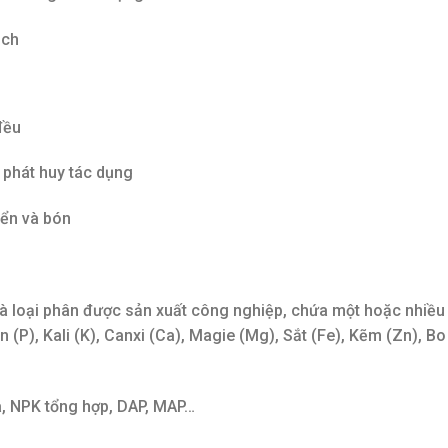
ạch
đều
 phát huy tác dụng
yển và bón
là loại phân được sản xuất công nghiệp, chứa một hoặc nhiều
 (P), Kali (K), Canxi (Ca), Magie (Mg), Sắt (Fe), Kẽm (Zn), Bo
a, NPK tổng hợp, DAP, MAP…