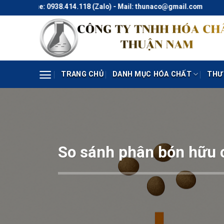
Skip
ne: 0938.414.118 (Zalo) - Mail: thunaco@gmail.com
to
content
TRANG CHỦ
DANH MỤC HÓA CHẤT
THƯ
So sánh phân bón hữu c