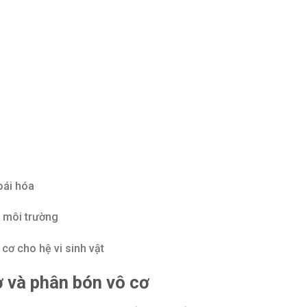
oái hóa
m môi trường
cơ cho hệ vi sinh vật
 và phân bón vô cơ