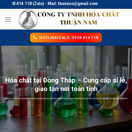
Skip
0938.414.118 (Zalo) - Mail: thunaco@gmail.com
to
content
HOTLINE/ZALO: 0938 414 118
Hóa chất tại Đồng Tháp – Cung cấp sỉ lẻ,
giao tận nơi toàn tỉnh