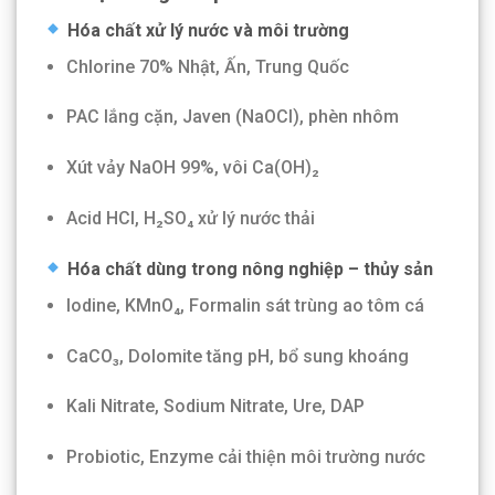
Hóa chất xử lý nước và môi trường
Chlorine 70% Nhật, Ấn, Trung Quốc
PAC lắng cặn, Javen (NaOCl), phèn nhôm
Xút vảy NaOH 99%, vôi Ca(OH)₂
Acid HCl, H₂SO₄ xử lý nước thải
Hóa chất dùng trong nông nghiệp – thủy sản
Iodine, KMnO₄, Formalin sát trùng ao tôm cá
CaCO₃, Dolomite tăng pH, bổ sung khoáng
Kali Nitrate, Sodium Nitrate, Ure, DAP
Probiotic, Enzyme cải thiện môi trường nước