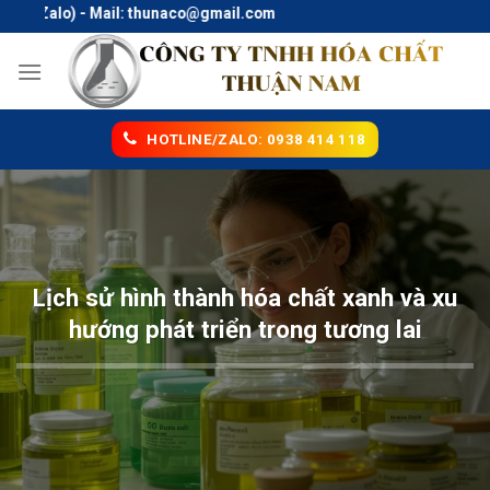
Skip
o) - Mail: thunaco@gmail.com
to
content
HOTLINE/ZALO: 0938 414 118
Lịch sử hình thành hóa chất xanh và xu
hướng phát triển trong tương lai