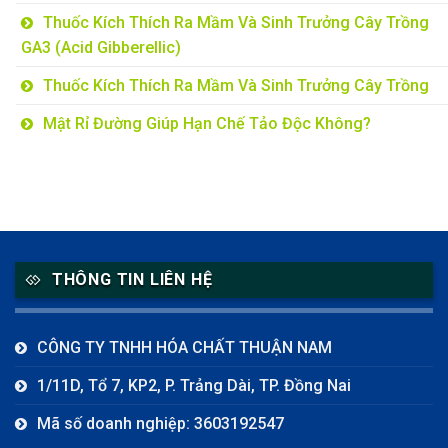
Thuốc Kích Thích Ra Mầm Và Sinh Trưởng Cây Trồng
GA3 (Acid Gibberellic)
Thuốc Kích Thích Ra Mầm Và Sinh Trưởng Cây Trồng
Mật Rỉ Đường Giúp Hạn Chế Tảo Độc Không?
THÔNG TIN LIÊN HỆ
CÔNG TY TNHH HÓA CHẤT THUẬN NAM
1/11D, Tổ 7, KP2, P. Trảng Dài, TP. Đồng Nai
Mã số doanh nghiệp: 3603192547