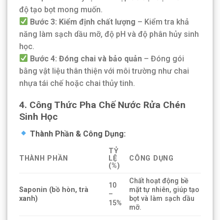
độ tạo bọt mong muốn.
Bước 3: Kiểm định chất lượng
– Kiểm tra khả
năng làm sạch dầu mỡ, độ pH và độ phân hủy sinh
học.
Bước 4: Đóng chai và bảo quản
– Đóng gói
bằng vật liệu thân thiện với môi trường như chai
nhựa tái chế hoặc chai thủy tinh.
4. Công Thức Pha Chế Nước Rửa Chén
Sinh Học
Thành Phần & Công Dụng:
TỶ
THÀNH PHẦN
LỆ
CÔNG DỤNG
(%)
Chất hoạt động bề
10
Saponin (bồ hòn, trà
mặt tự nhiên, giúp tạo
–
xanh)
bọt và làm sạch dầu
15%
mỡ.