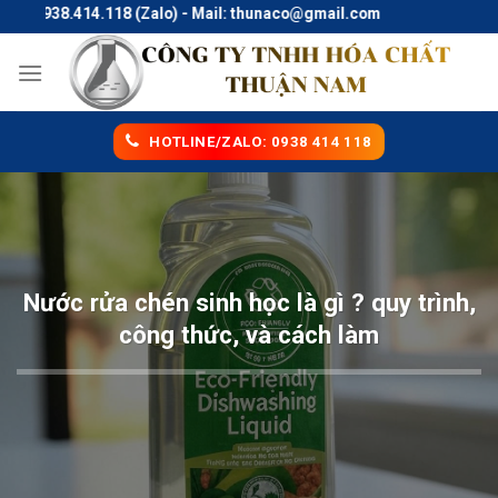
Skip
938.414.118 (Zalo) - Mail: thunaco@gmail.com
to
content
HOTLINE/ZALO: 0938 414 118
Nước rửa chén sinh học là gì ? quy trình,
công thức, và cách làm