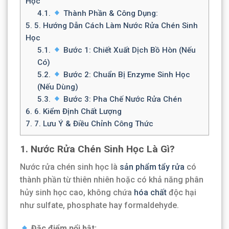
Học
4.1.
Thành Phần & Công Dụng:
5.
5. Hướng Dẫn Cách Làm Nước Rửa Chén Sinh
Học
5.1.
Bước 1: Chiết Xuất Dịch Bồ Hòn (Nếu
Có)
5.2.
Bước 2: Chuẩn Bị Enzyme Sinh Học
(Nếu Dùng)
5.3.
Bước 3: Pha Chế Nước Rửa Chén
6.
6. Kiểm Định Chất Lượng
7.
7. Lưu Ý & Điều Chỉnh Công Thức
1. Nước Rửa Chén Sinh Học Là Gì?
Nước rửa chén sinh học là
sản phẩm tẩy rửa
có
thành phần từ thiên nhiên hoặc có khả năng phân
hủy sinh học cao, không chứa
hóa chất
độc hại
như sulfate, phosphate hay formaldehyde.
Đặc điểm nổi bật: