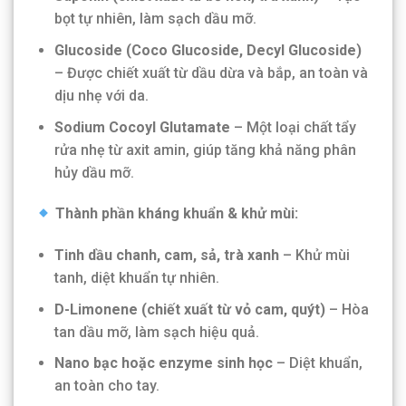
bọt tự nhiên, làm sạch dầu mỡ.
Glucoside (Coco Glucoside, Decyl Glucoside)
– Được chiết xuất từ dầu dừa và bắp, an toàn và
dịu nhẹ với da.
Sodium Cocoyl Glutamate
– Một loại chất tẩy
rửa nhẹ từ axit amin, giúp tăng khả năng phân
hủy dầu mỡ.
Thành phần kháng khuẩn & khử mùi:
Tinh dầu chanh, cam, sả, trà xanh
– Khử mùi
tanh, diệt khuẩn tự nhiên.
D-Limonene (chiết xuất từ vỏ cam, quýt)
– Hòa
tan dầu mỡ, làm sạch hiệu quả.
Nano bạc hoặc enzyme sinh học
– Diệt khuẩn,
an toàn cho tay.