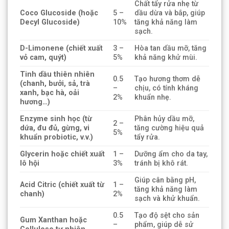
Chất tẩy rửa nhẹ từ
Coco Glucoside (hoặc
5 –
dầu dừa và bắp, giúp
Decyl Glucoside)
10%
tăng khả năng làm
sạch.
D-Limonene (chiết xuất
3 –
Hòa tan dầu mỡ, tăng
vỏ cam, quýt)
5%
khả năng khử mùi.
Tinh dầu thiên nhiên
0.5
Tạo hương thơm dễ
(chanh, bưởi, sả, trà
–
chịu, có tính kháng
xanh, bạc hà, oải
2%
khuẩn nhẹ.
hương…)
Enzyme sinh học (từ
Phân hủy dầu mỡ,
2 –
dứa, đu đủ, gừng, vi
tăng cường hiệu quả
5%
khuẩn probiotic, v.v.)
tẩy rửa.
Glycerin hoặc chiết xuất
1 –
Dưỡng ẩm cho da tay,
lô hội
3%
tránh bị khô rát.
Giúp cân bằng pH,
Acid Citric (chiết xuất từ
1 –
tăng khả năng làm
chanh)
2%
sạch và khử khuẩn.
0.5
Tạo độ sệt cho sản
Gum Xanthan hoặc
–
phẩm, giúp dễ sử