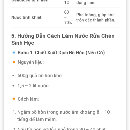
Cellulose tự nhiên
1%
dụng hơn.
60
Pha loãng, giúp hòa
Nước tinh khiết
–
trộn các thành phần.
70%
5. Hướng Dẫn Cách Làm Nước Rửa Chén
Sinh Học
Bước 1: Chiết Xuất Dịch Bồ Hòn (Nếu Có)
Nguyên liệu:
500g quả bồ hòn khô
1,5 – 2 lít nước
Cách làm:
Ngâm bồ hòn trong nước ấm khoảng 8 – 10
tiếng để làm mềm.
Nấu bồ hòn với lửa nhỏ trong 30 – 40 phút,