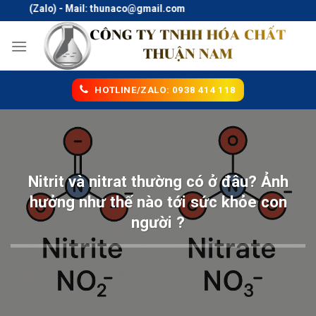
Skip
8 (Zalo) - Mail: thunaco@gmail.com
to
content
HOTLINE/ZALO: 0938 414 118
Nitrit và nitrat thường có ở đâu? Ảnh
hưởng như thế nào tới sức khỏe con
người ?