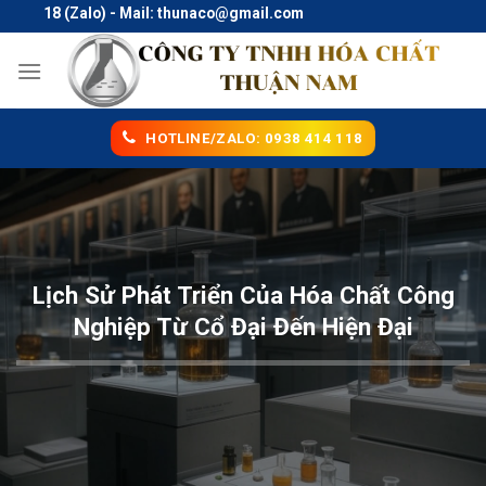
Skip
18 (Zalo) - Mail: thunaco@gmail.com
to
content
HOTLINE/ZALO: 0938 414 118
Lịch Sử Phát Triển Của Hóa Chất Công
Nghiệp Từ Cổ Đại Đến Hiện Đại