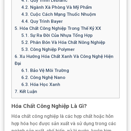
4.1.
Quy Trình Leblanc
4.2.
Ngành Xà Phòng Và Mỹ Phẩm
4.3.
Cuộc Cách Mạng Thuốc Nhuộm
4.4.
Quy Trình Bayer
5.
Hóa Chất Công Nghiệp Trong Thế Kỷ XX
5.1.
Sự Ra Đời Của Nhựa Tổng Hợp
5.2.
Phân Bón Và Hóa Chất Nông Nghiệp
5.3.
Công Nghiệp Polymer
6.
Xu Hướng Hóa Chất Xanh Và Công Nghệ Hiện
Đại
6.1.
Bảo Vệ Môi Trường
6.2.
Công Nghệ Nano
6.3.
Hóa Học Xanh
7.
Kết Luận
Hóa Chất Công Nghiệp Là Gì?
Hóa chất công nghiệp là các hợp chất hoặc hỗn
hợp hóa học được sản xuất và sử dụng trong các
ngành sản xuất, chế biến, xử lý nước, luyện kim,