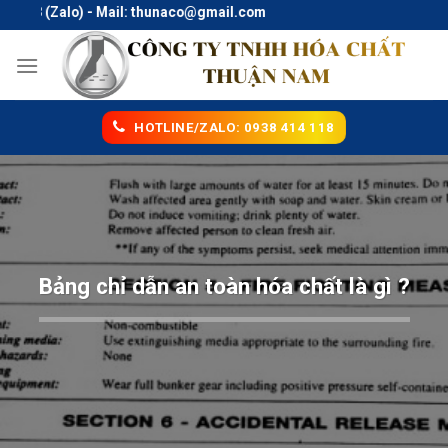
Skip
18 (Zalo) - Mail: thunaco@gmail.com
to
content
HOTLINE/ZALO: 0938 414 118
Bảng chỉ dẫn an toàn hóa chất là gì ?