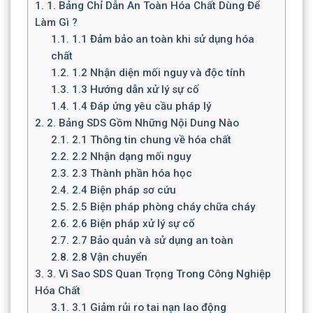
1.
1. Bảng Chỉ Dẫn An Toàn Hóa Chất Dùng Để
Làm Gì ?
1.1.
1.1 Đảm bảo an toàn khi sử dụng hóa
chất
1.2.
1.2 Nhận diện mối nguy và độc tính
1.3.
1.3 Hướng dẫn xử lý sự cố
1.4.
1.4 Đáp ứng yêu cầu pháp lý
2.
2. Bảng SDS Gồm Những Nội Dung Nào
2.1.
2.1 Thông tin chung về hóa chất
2.2.
2.2 Nhận dạng mối nguy
2.3.
2.3 Thành phần hóa học
2.4.
2.4 Biện pháp sơ cứu
2.5.
2.5 Biện pháp phòng cháy chữa cháy
2.6.
2.6 Biện pháp xử lý sự cố
2.7.
2.7 Bảo quản và sử dụng an toàn
2.8.
2.8 Vận chuyển
3.
3. Vì Sao SDS Quan Trọng Trong Công Nghiệp
Hóa Chất
3.1.
3.1 Giảm rủi ro tai nạn lao động