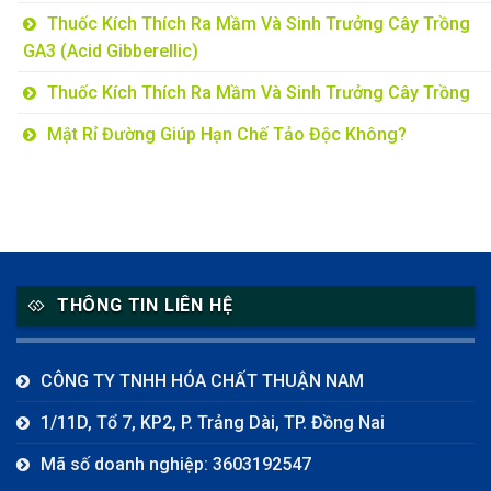
Thuốc Kích Thích Ra Mầm Và Sinh Trưởng Cây Trồng
GA3 (Acid Gibberellic)
Thuốc Kích Thích Ra Mầm Và Sinh Trưởng Cây Trồng
Mật Rỉ Đường Giúp Hạn Chế Tảo Độc Không?
THÔNG TIN LIÊN HỆ
CÔNG TY TNHH HÓA CHẤT THUẬN NAM
1/11D, Tổ 7, KP2, P. Trảng Dài, TP. Đồng Nai
Mã số doanh nghiệp: 3603192547