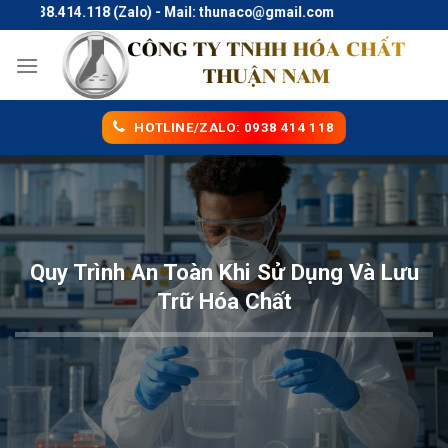
Skip
0938.414.118 (Zalo) - Mail: thunaco@gmail.com
to
content
HOTLINE/ZALO: 0938 414 118
Quy Trình An Toàn Khi Sử Dụng Và Lưu
Trữ Hóa Chất