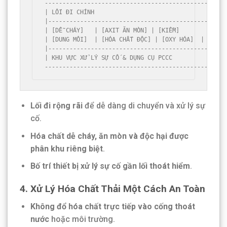
---------------------------------------------------

| LỐI ĐI CHÍNH                                      
|-------------------------------------------------|

| [DỄ CHÁY]   | [AXIT ĂN MÒN] | [KIỀM]        |

| [DUNG MÔI]  | [HÓA CHẤT ĐỘC] | [OXY HÓA]  |

|-------------------------------------------------|

| KHU VỰC XỬ LÝ SỰ CỐ & DỤNG CỤ PCCC          |

---------------------------------------------------
Lối đi rộng rãi
để dễ dàng di chuyển và xử lý sự
cố.
Hóa chất dễ cháy, ăn mòn và độc hại được
phân khu riêng biệt
.
Bố trí thiết bị xử lý sự cố gần lối thoát hiểm
.
4. Xử Lý Hóa Chất Thải Một Cách An Toàn
Không đổ hóa chất trực tiếp vào cống thoát
nước
hoặc môi trường.