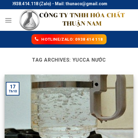
Skip
ine: 0938.414.118 (Zalo) - Mail: thunaco@gmail.com
to
content
HOTLINE/ZALO: 0938 414 118
TAG ARCHIVES:
YUCCA NƯỚC
17
Th10