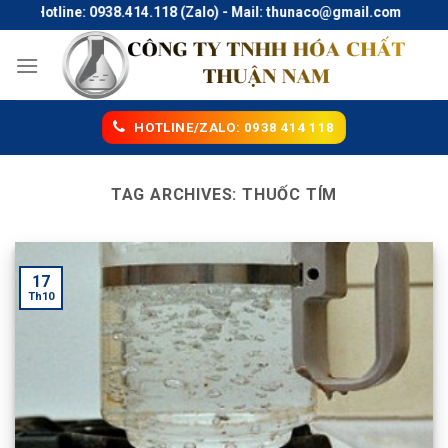
Skip
Hotline: 0938.414.118 (Zalo) - Mail: thunaco@gmail.com
to
content
HOTLINE/ZALO: 0938 414 118
TAG ARCHIVES:
THUỐC TÍM
17
Th10