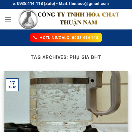
Skip
otline: 0938.414.118 (Zalo) - Mail: thunaco@gmail.com
to
content
HOTLINE/ZALO: 0938 414 118
TAG ARCHIVES:
PHỤ GIA BHT
17
Th10