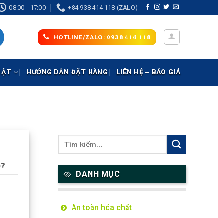
08:00 - 17:00
+84 938 414 118 (ZALO)
HOTLINE/ZALO: 0938 414 118
UẬT
HƯỚNG DẪN ĐẶT HÀNG
LIÊN HỆ – BÁO GIÁ
o?
DANH MỤC
An toàn hóa chất