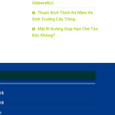
Gibberellic)
Thuốc Kích Thích Ra Mầm Và
Sinh Trưởng Cây Trồng
Mật Rỉ Đường Giúp Hạn Chế Tảo
Độc Không?
18
18
m