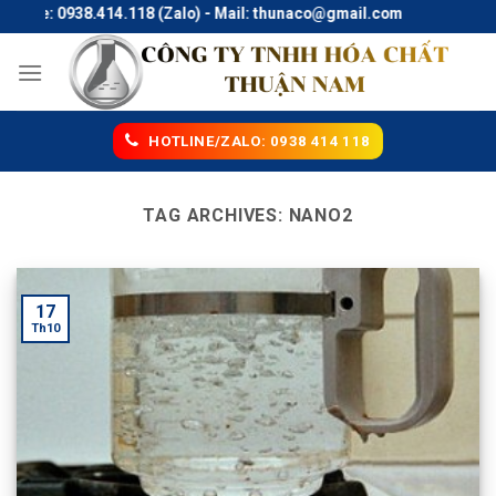
Skip
tline: 0938.414.118 (Zalo) - Mail: thunaco@gmail.com
to
content
HOTLINE/ZALO: 0938 414 118
TAG ARCHIVES:
NANO2
17
Th10