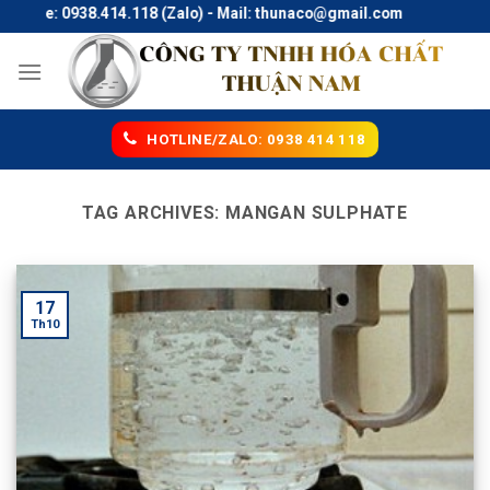
Skip
otline: 0938.414.118 (Zalo) - Mail: thunaco@gmail.com
to
content
HOTLINE/ZALO: 0938 414 118
TAG ARCHIVES:
MANGAN SULPHATE
17
Th10