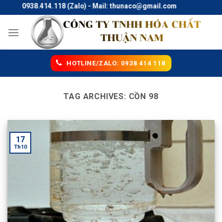
Skip
line: 0938.414.118 (Zalo) - Mail: thunaco@gmail.com
to
content
HOTLINE/ZALO: 0938 414 118
TAG ARCHIVES:
CỒN 98
17
Th10