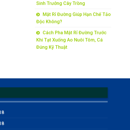
Sinh Trưởng Cây Trồng
Mật Rỉ Đường Giúp Hạn Chế Tảo
Độc Không?
Cách Pha Mật Rỉ Đường Trước
Khi Tạt Xuống Ao Nuôi Tôm, Cá
Đúng Kỹ Thuật
18
18