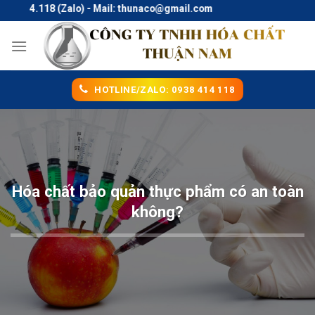
Skip
14.118 (Zalo) - Mail: thunaco@gmail.com
to
content
HOTLINE/ZALO: 0938 414 118
Hóa chất bảo quản thực phẩm có an toàn
không?