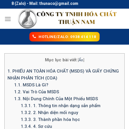
Skip
18 (Zalo) - Mail: thunaco@gmail.com
to
content
HOTLINE/ZALO: 0938 414 118
Mục lục bài viết
[
Ẩn
]
1.
PHIẾU AN TOÀN HÓA CHẤT (MSDS) VÀ GIẤY CHỨNG
NHẬN PHÂN TÍCH (COA)
1.1.
MSDS Là Gì?
1.2.
Vai Trò Của MSDS
1.3.
Nội Dung Chính Của Một Phiếu MSDS
1.3.1.
1. Thông tin nhận dạng sản phẩm
1.3.2.
2. Nhận diện mối nguy
1.3.3.
3. Thành phần hóa học
1.3.4.
4. Sơ cứu