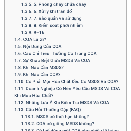
1.3.5.
5. Phòng cháy chữa cháy
1.3.6.
6. Xử lý khi tràn đổ
1.3.7.
7. Bảo quản và sử dụng
1.3.8.
8. Kiểm soát phơi nhiễm
1.3.9.
9–16
1.4.
COA Là Gì?
1.5.
Nội Dung Của COA
1.6.
Các Chỉ Tiêu Thường Có Trong COA
1.7.
Sự Khác Biệt Giữa MSDS Và COA
1.8.
Khi Nào Cần MSDS?
1.9.
Khi Nào Cần COA?
1.10.
Có Phải Mọi Hóa Chất Đều Có MSDS Và COA?
1.11.
Doanh Nghiệp Có Nên Yêu Cầu MSDS Và COA
Khi Mua Hóa Chất?
1.12.
Những Lưu Ý Khi Kiểm Tra MSDS Và COA
1.13.
Câu Hỏi Thường Gặp (FAQ)
1.13.1.
MSDS có thời hạn không?
1.13.2.
COA có giống MSDS không?
1.13.3.
Có thể dùng một COA cho nhiều lô hàng