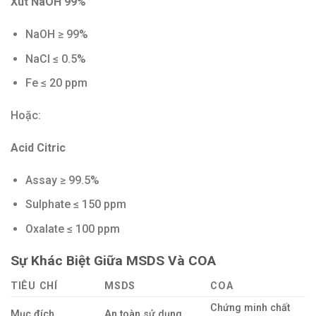
Xút NaOH 99%
NaOH ≥ 99%
NaCl ≤ 0.5%
Fe ≤ 20 ppm
Hoặc:
Acid Citric
Assay ≥ 99.5%
Sulphate ≤ 150 ppm
Oxalate ≤ 100 ppm
Sự Khác Biệt Giữa MSDS Và COA
TIÊU CHÍ
MSDS
COA
Chứng minh chất
Mục đích
An toàn sử dụng