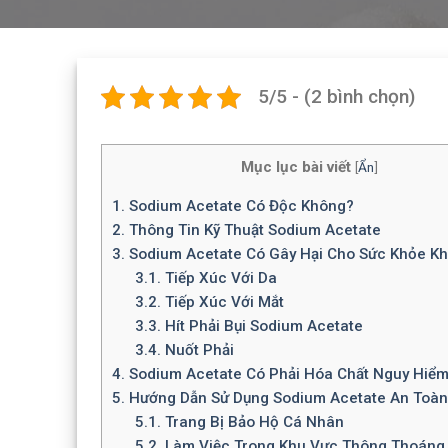
5/5 - (2 bình chọn)
Mục lục bài viết
[
Ẩn
]
1.
Sodium Acetate Có Độc Không?
2.
Thông Tin Kỹ Thuật Sodium Acetate
3.
Sodium Acetate Có Gây Hại Cho Sức Khỏe K
3.1.
Tiếp Xúc Với Da
3.2.
Tiếp Xúc Với Mắt
3.3.
Hít Phải Bụi Sodium Acetate
3.4.
Nuốt Phải
4.
Sodium Acetate Có Phải Hóa Chất Nguy Hiể
5.
Hướng Dẫn Sử Dụng Sodium Acetate An Toàn
5.1.
Trang Bị Bảo Hộ Cá Nhân
5.2.
Làm Việc Trong Khu Vực Thông Thoáng