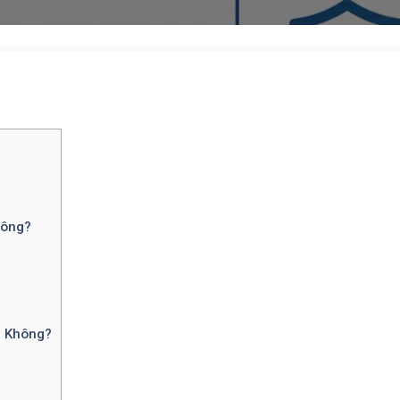
hông?
m Không?