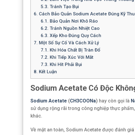
5.3.
Tránh Tạo Bụi
6.
Cách Bảo Quản Sodium Acetate Đúng Kỹ Thu
6.1.
Bảo Quản Nơi Khô Ráo
6.2.
Tránh Nguồn Nhiệt Cao
6.3.
Xếp Kho Đúng Quy Cách
7.
Một Số Sự Cố Và Cách Xử Lý
7.1.
Khi Hóa Chất Bị Tràn Đổ
7.2.
Khi Tiếp Xúc Với Mắt
7.3.
Khi Hít Phải Bụi
8.
Kết Luận
Sodium Acetate Có Độc Khôn
Sodium Acetate
(
CH3COONa
)
hay còn gọi là
N
sử dụng rộng rãi trong công nghiệp thực phẩm,
khác.
Về mặt an toàn, Sodium Acetate được đánh giá