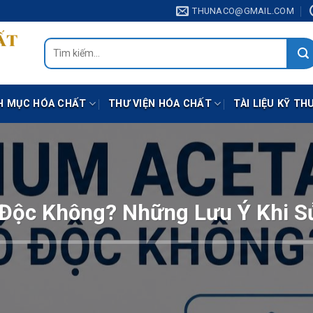
THUNACO@GMAIL.COM
Tìm
kiếm:
H MỤC HÓA CHẤT
THƯ VIỆN HÓA CHẤT
TÀI LIỆU KỸ TH
 Độc Không? Những Lưu Ý Khi S