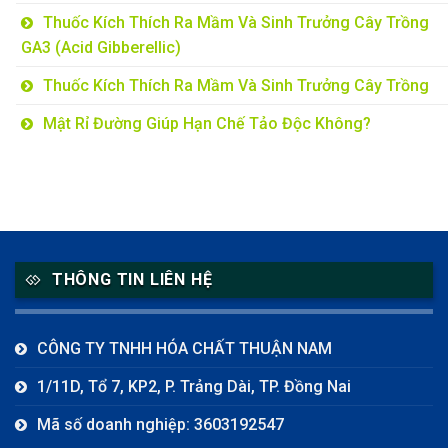
Thuốc Kích Thích Ra Mầm Và Sinh Trưởng Cây Trồng
GA3 (Acid Gibberellic)
Thuốc Kích Thích Ra Mầm Và Sinh Trưởng Cây Trồng
Mật Rỉ Đường Giúp Hạn Chế Tảo Độc Không?
THÔNG TIN LIÊN HỆ
CÔNG TY TNHH HÓA CHẤT THUẬN NAM
1/11D, Tổ 7, KP2, P. Trảng Dài, TP. Đồng Nai
Mã số doanh nghiệp: 3603192547