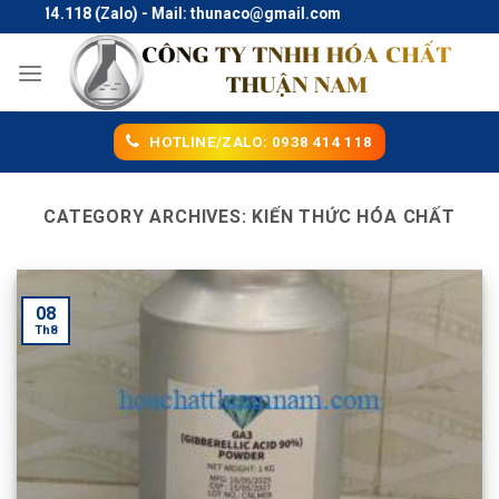
Skip
alo) - Mail: thunaco@gmail.com
to
content
HOTLINE/ZALO: 0938 414 118
CATEGORY ARCHIVES:
KIẾN THỨC HÓA CHẤT
08
Th8