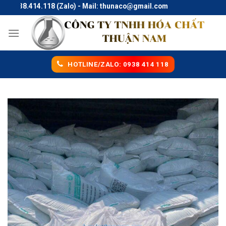
Skip
0938.414.118 (Zalo) - Mail: thunaco@gmail.com
to
content
HOTLINE/ZALO: 0938 414 118