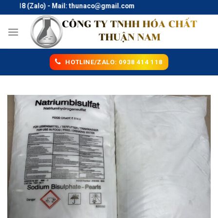
Skip
.118 (Zalo) - Mail: thunaco@gmail.com
to
content
HOTLINE/ZALO: 0938 414 118