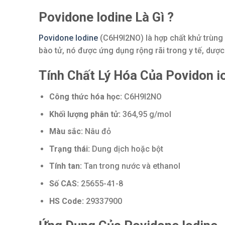
Povidone Iodine Là Gì ?
Povidone Iodine
(C6H9I2NO) là hợp chất khử trùng p
bào tử, nó được ứng dụng rộng rãi trong y tế, dượ
Tính Chất Lý Hóa Của Povidon i
Công thức hóa học:
C6H9I2NO
Khối lượng phân tử:
364,95 g/mol
Màu sắc:
Nâu đỏ
Trạng thái:
Dung dịch hoặc bột
Tính tan:
Tan trong nước và ethanol
Số CAS:
25655-41-8
HS Code:
29337900