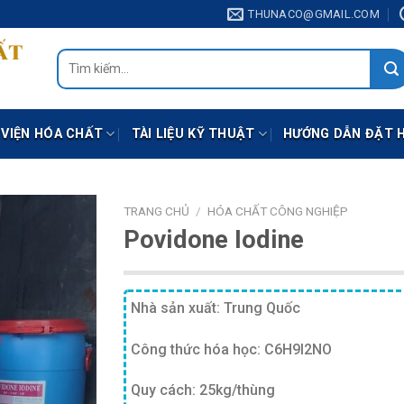
THUNACO@GMAIL.COM
Tìm
kiếm:
 VIỆN HÓA CHẤT
TÀI LIỆU KỸ THUẬT
HƯỚNG DẪN ĐẶT 
TRANG CHỦ
/
HÓA CHẤT CÔNG NGHIỆP
Povidone Iodine
Nhà sản xuất: Trung Quốc
Công thức hóa học: C6H9I2NO
Quy cách: 25kg/thùng