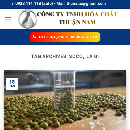
Skip
tline: 0938.414.118 (Zalo) - Mail: thunaco@gmail.com
to
content
HOTLINE/ZALO: 0938 414 118
TAG ARCHIVES:
SCCO₂ LÀ GÌ
18
Th3