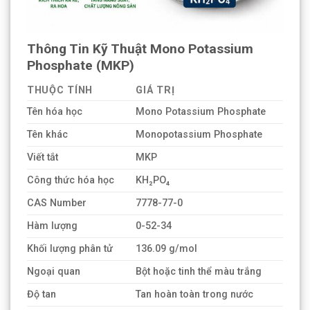
Thông Tin Kỹ Thuật Mono Potassium
Phosphate (MKP)
THUỘC TÍNH
GIÁ TRỊ
Tên hóa học
Mono Potassium Phosphate
Tên khác
Monopotassium Phosphate
Viết tắt
MKP
Công thức hóa học
KH₂PO₄
CAS Number
7778-77-0
Hàm lượng
0-52-34
Khối lượng phân tử
136.09 g/mol
Ngoại quan
Bột hoặc tinh thể màu trắng
Độ tan
Tan hoàn toàn trong nước