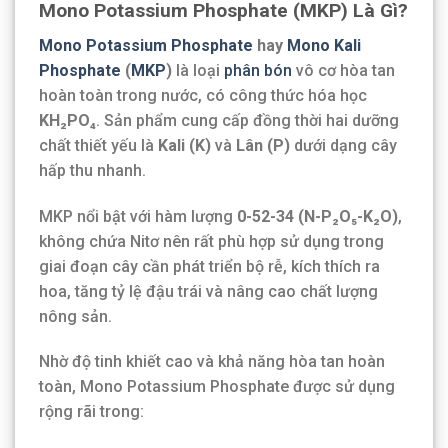
Mono Potassium Phosphate (MKP) Là Gì?
Mono Potassium Phosphate
hay
Mono Kali
Phosphate
(
MKP
)
là loại
phân bón
vô cơ hòa tan
hoàn toàn trong nước, có công thức hóa học
KH₂PO₄
. Sản phẩm cung cấp đồng thời hai dưỡng
chất thiết yếu là
Kali (K)
và
Lân (P)
dưới dạng cây
hấp thu nhanh.
MKP nổi bật với hàm lượng
0-52-34 (N-P₂O₅-K₂O)
,
không chứa Nitơ nên rất phù hợp sử dụng trong
giai đoạn cây cần phát triển bộ rễ, kích thích ra
hoa, tăng tỷ lệ đậu trái và nâng cao chất lượng
nông sản.
Nhờ độ tinh khiết cao và khả năng hòa tan hoàn
toàn, Mono Potassium Phosphate được sử dụng
rộng rãi trong: