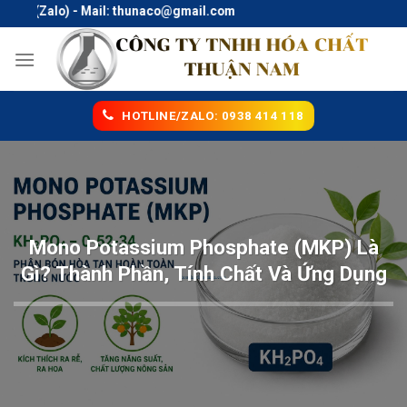
Skip
Zalo) - Mail: thunaco@gmail.com
to
content
HOTLINE/ZALO: 0938 414 118
Mono Potassium Phosphate (MKP) Là
Gì? Thành Phần, Tính Chất Và Ứng Dụng