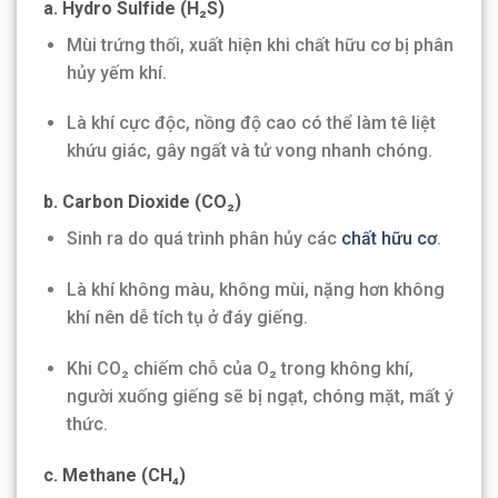
a.
Hydro Sulfide (H₂S)
Mùi trứng thối, xuất hiện khi chất hữu cơ bị phân
hủy yếm khí.
Là khí cực độc, nồng độ cao có thể làm tê liệt
khứu giác, gây ngất và tử vong nhanh chóng.
b.
Carbon Dioxide (CO₂)
Sinh ra do quá trình phân hủy các
chất hữu cơ
.
Là khí không màu, không mùi, nặng hơn không
khí nên dễ tích tụ ở đáy giếng.
Khi CO₂ chiếm chỗ của O₂ trong không khí,
người xuống giếng sẽ bị ngạt, chóng mặt, mất ý
thức.
c.
Methane (CH₄)