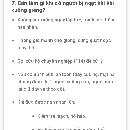
7. Cần làm gì khi có người bị ngạt khí khi
xuống giếng?
Không lao xuống ngay lập tức
, tránh tạo thêm
nạn nhân.
Thông gió mạnh cho giếng
, dùng quạt hoặc
máy thổi.
Gọi
cứu hộ chuyên nghiệp (114)
để xử lý.
Nếu có đủ thiết bị an toàn (dây cứu hộ, mặt nạ
phòng độc) thì 1 người xuống cứu, người còn
lại giữ dây và theo dõi.
Khi đưa được nạn nhân lên:
Kiểm tra mạch, hô hấp.
Hô hấp nhân tạo
nếu ngừng thở.