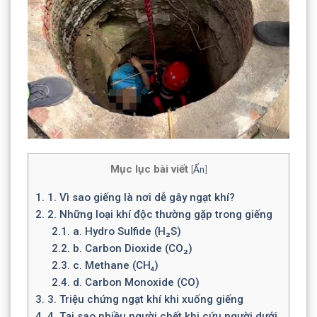
Mục lục bài viết
[
Ẩn
]
1.
1. Vì sao giếng là nơi dễ gây ngạt khí?
2.
2. Những loại khí độc thường gặp trong giếng
2.1.
a. Hydro Sulfide (H₂S)
2.2.
b. Carbon Dioxide (CO₂)
2.3.
c. Methane (CH₄)
2.4.
d. Carbon Monoxide (CO)
3.
3. Triệu chứng ngạt khí khi xuống giếng
4.
4. Tại sao nhiều người chết khi cứu người dưới