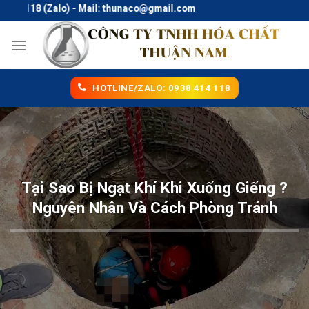
Skip
18 (Zalo) - Mail: thunaco@gmail.com
to
content
HOTLINE/ZALO: 0938 414 118
Tại Sao Bị Ngạt Khí Khi Xuống Giếng ?
Nguyên Nhân Và Cách Phòng Tránh