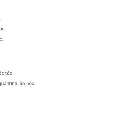
.
au.
c.
.
c tóc.
uá trình lão hóa.