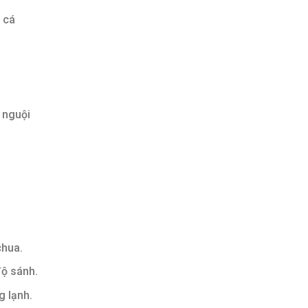
 cá
 nguội
chua.
độ sánh.
g lạnh.