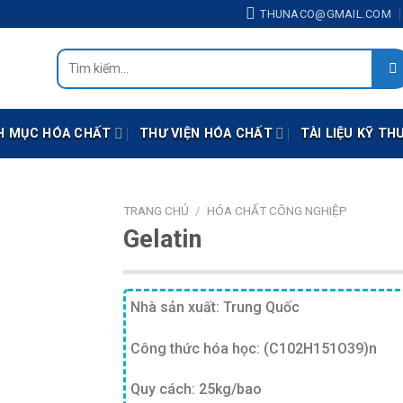
THUNACO@GMAIL.COM
Tìm
kiếm:
H MỤC HÓA CHẤT
THƯ VIỆN HÓA CHẤT
TÀI LIỆU KỸ TH
TRANG CHỦ
/
HÓA CHẤT CÔNG NGHIỆP
Gelatin
Nhà sản xuất: Trung Quốc
Công thức hóa học: (C102H151O39)n
Quy cách: 25kg/bao