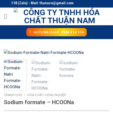
Skip
414.118 (Zalo) - Mail: thunaco@gmail.com
to
content
HOTLINE/ZALO: 0938 414 118
TRANG CHỦ
/
HÓA CHẤT CÔNG NGHIỆP
Sodium formate – HCOONa