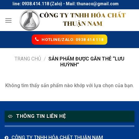
Skip
Hotline: 0938.414.118 (Zalo) - Mail: thunaco@gmail.com
to
content
HOTLINE/ZALO: 0938 414 118
TRANG CHỦ
/
SẢN PHẨM ĐƯỢC GẮN THẺ “LƯU
HUỲNH”
Không tìm thấy sản phẩm nào khớp với lựa chọn của bạn.
THÔNG TIN LIÊN HỆ
CÔNG TY TNHH HÓA CHẤT THUẬN NAM