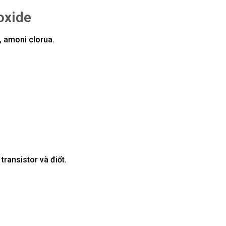
 oxide
, amoni clorua.
ransistor và điốt.