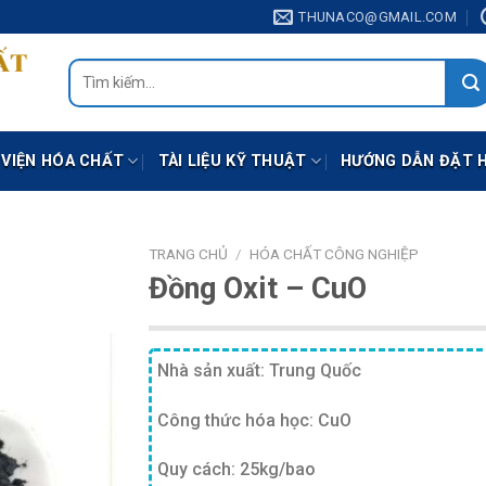
THUNACO@GMAIL.COM
Tìm
kiếm:
 VIỆN HÓA CHẤT
TÀI LIỆU KỸ THUẬT
HƯỚNG DẪN ĐẶT 
TRANG CHỦ
/
HÓA CHẤT CÔNG NGHIỆP
Đồng Oxit – CuO
Nhà sản xuất: Trung Quốc
Công thức hóa học: CuO
Quy cách: 25kg/bao