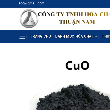
Skip
il: thunaco@gmail.com
to
content
TRANG CHỦ
DANH MỤC HÓA CHẤT
THƯ