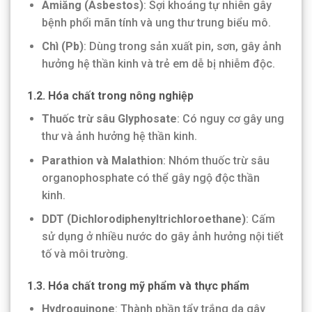
Amiăng (Asbestos)
: Sợi khoáng tự nhiên gây
bệnh phổi mãn tính và ung thư trung biểu mô.
Chì (Pb)
: Dùng trong sản xuất pin, sơn, gây ảnh
hưởng hệ thần kinh và trẻ em dễ bị nhiễm độc.
1.2. Hóa chất trong nông nghiệp
Thuốc trừ sâu Glyphosate
: Có nguy cơ gây ung
thư và ảnh hưởng hệ thần kinh.
Parathion và Malathion
: Nhóm thuốc trừ sâu
organophosphate có thể gây ngộ độc thần
kinh.
DDT (Dichlorodiphenyltrichloroethane)
: Cấm
sử dụng ở nhiều nước do gây ảnh hưởng nội tiết
tố và môi trường.
1.3. Hóa chất trong mỹ phẩm và thực phẩm
Hydroquinone
: Thành phần tẩy trắng da gây