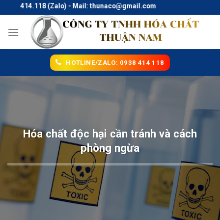
Skip
.414.118 (Zalo) - Mail: thunaco@gmail.com
to
content
HOTLINE/ZALO: 0938 414 118
Hóa chất độc hại cần tránh và cách
phòng ngừa