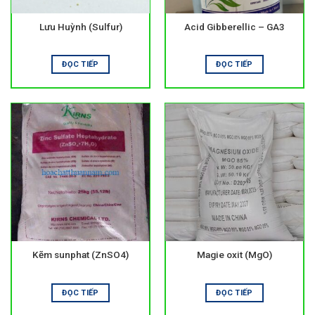
rất quan trọng với đất bạc màu.
Lưu Huỳnh (Sulfur)
Acid Gibberellic – GA3
Các sản phẩm có nguồn gốc hữu cơ và sinh học còn giúp
đất ổn định lâu dài.
ĐỌC TIẾP
ĐỌC TIẾP
Các nhóm sản phẩm dinh dưỡng phổ biến
Nhóm vô cơ
Đây là nhóm có hàm lượng dinh dưỡng cao và tác dụng
nhanh. Chúng thường được sử dụng trong giai đoạn cây
sinh trưởng mạnh.
Dạng chứa đạm hỗ trợ phát triển thân lá. Nhóm lân giúp rễ
khỏe và hỗ trợ ra hoa. Kali giúp cây cứng và tăng sức chống
chịu. Dạng phối trộn cung cấp nhiều dưỡng chất cùng lúc.
Nhóm hữu cơ
Kẽm sunphat (ZnSO4)
Magie oxit (MgO)
Nhóm này có nguồn gốc tự nhiên. Chúng giúp cải tạo đất và
tăng độ phì. Tác dụng chậm nhưng bền.
ĐỌC TIẾP
ĐỌC TIẾP
Sử dụng
phân bón
hữu cơ giúp canh tác an toàn và thân