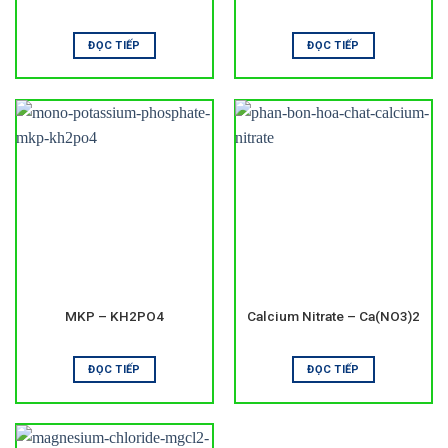
Đơn vị cung cấp uy tín
CÔNG TY TNHH HÓA CHẤT THUẬN NAM chuyên cung cấp
ĐỌC TIẾP
ĐỌC TIẾP
phân bón
và hóa chất nông nghiệp. Sản phẩm có nguồn gốc
rõ ràng và chất lượng ổn định. Đội ngũ kỹ thuật luôn sẵn
sàng hỗ trợ.
📍 Địa chỉ: 1/11D, Tổ 8B, KP3, Trảng Dài, Biên Hòa, Đồng Nai
📞 Hotline/Zalo: 0938 414 118
📧 Email:
thunaco@gmail.com
🌐 Website:
https://hoachatthuannam.com
MKP – KH2PO4
Calcium Nitrate – Ca(NO3)2
ĐỌC TIẾP
ĐỌC TIẾP