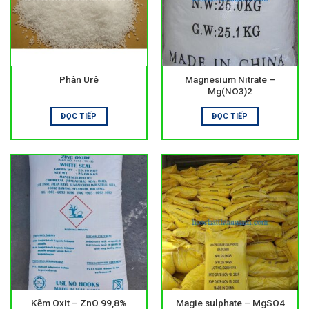
Nên bón theo từng giai đoạn phát triển. Kết hợp nhiều nhóm
sản phẩm giúp tối ưu hiệu quả.
Xu hướng sử dụng hiện nay
Phân Urê
Magnesium Nitrate –
Nông nghiệp đang chuyển sang hướng bền vững.
Phân bón
Mg(NO3)2
hữu cơ và sinh học được sử dụng ngày càng nhiều. Các
dòng chuyên dùng cho từng loại cây cũng phát triển mạnh.
ĐỌC TIẾP
ĐỌC TIẾP
Mục tiêu không chỉ là năng suất. Độ bền của đất và môi
trường được đặt lên hàng đầu.
Danh mục sản phẩm tại Hóa Chất Thuận Nam
Danh mục
phân bón
tại Hóa Chất Thuận Nam cung cấp kiến
thức và giải pháp dinh dưỡng cho cây trồng. Nội dung tập
trung vào ứng dụng thực tế và điều kiện canh tác tại Việt
Nam.
Đây là nguồn tham khảo phù hợp cho nông hộ và trang trại.
Kẽm Oxit – ZnO 99,8%
Magie sulphate – MgSO4