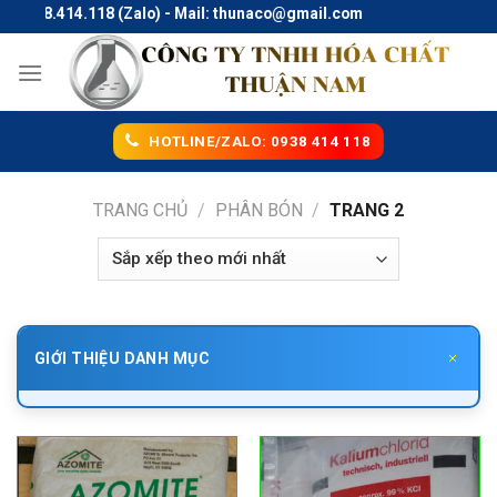
Skip
938.414.118 (Zalo) - Mail: thunaco@gmail.com
to
content
HOTLINE/ZALO: 0938 414 118
TRANG CHỦ
/
PHÂN BÓN
/
TRANG 2
GIỚI THIỆU DANH MỤC
Phân bón là gì? Kiến thức tổng quan cho
sản xuất nông nghiệp