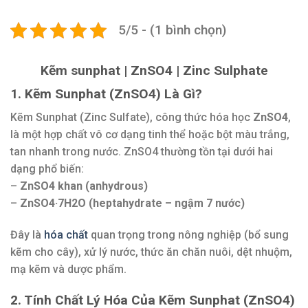
5/5 - (1 bình chọn)
Kẽm sunphat | ZnSO4 | Zinc Sulphate
1. Kẽm Sunphat (ZnSO4) Là Gì?
Kẽm Sunphat (Zinc Sulfate), công thức hóa học
ZnSO4
,
là một hợp chất vô cơ dạng tinh thể hoặc bột màu trắng,
tan nhanh trong nước. ZnSO4 thường tồn tại dưới hai
dạng phổ biến:
–
ZnSO4 khan (anhydrous)
–
ZnSO4·7H2O (heptahydrate – ngậm 7 nước)
Đây là
hóa chất
quan trọng trong nông nghiệp (bổ sung
kẽm cho cây), xử lý nước, thức ăn chăn nuôi, dệt nhuộm,
mạ kẽm và dược phẩm.
2. Tính Chất Lý Hóa Của Kẽm Sunphat (ZnSO4)