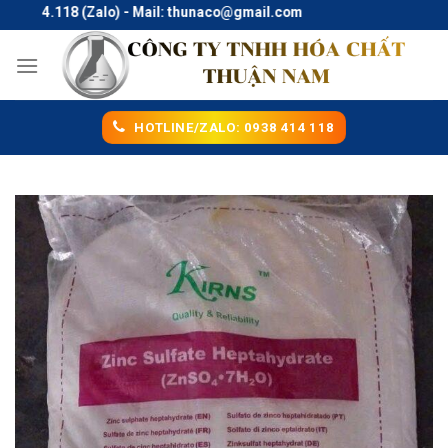
Skip
.414.118 (Zalo) - Mail: thunaco@gmail.com
to
content
HOTLINE/ZALO: 0938 414 118