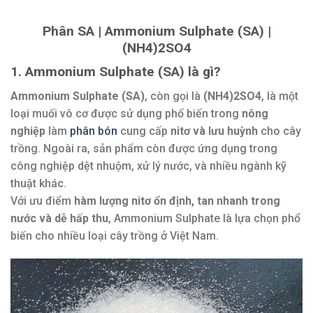
Phân SA | Ammonium Sulphate (SA) |
(NH4)2SO4
1. Ammonium Sulphate (SA) là gì?
Ammonium Sulphate (SA)
, còn gọi là
(NH4)2SO4
, là một
loại muối vô cơ được sử dụng phổ biến trong
nông
nghiệp
làm
phân bón
cung cấp
nitơ và lưu huỳnh
cho cây
trồng. Ngoài ra, sản phẩm còn được ứng dụng trong
công nghiệp dệt nhuộm, xử lý nước, và nhiều ngành kỹ
thuật khác.
Với ưu điểm
hàm lượng nitơ ổn định, tan nhanh trong
nước và dễ hấp thu
, Ammonium Sulphate là lựa chọn phổ
biến cho nhiều loại cây trồng ở Việt Nam.