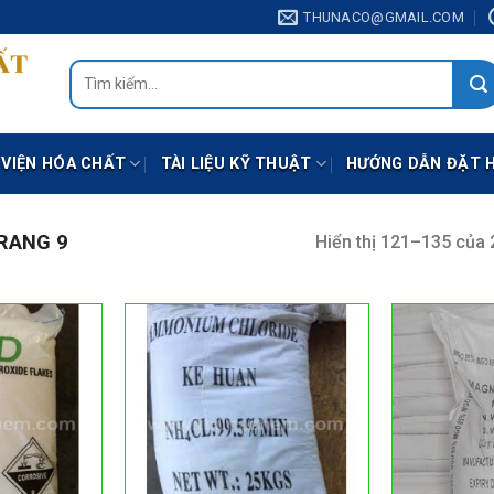
THUNACO@GMAIL.COM
Tìm
kiếm:
 VIỆN HÓA CHẤT
TÀI LIỆU KỸ THUẬT
HƯỚNG DẪN ĐẶT 
RANG 9
Hiển thị 121–135 của 