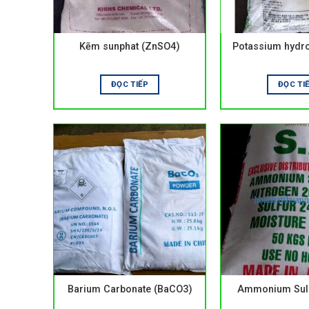
Kẽm sunphat (ZnSO4)
Potassium hydr
ĐỌC TIẾP
ĐỌC TI
Barium Carbonate (BaCO3)
Ammonium Sulp