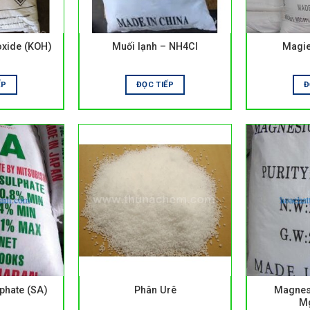
oxide (KOH)
Muối lạnh – NH4Cl
Magie
ẾP
ĐỌC TIẾP
Đ
hate (SA)
Phân Urê
Magnesi
M