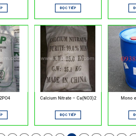
ẾP
ĐỌC TIẾP
Đ
2PO4
Calcium Nitrate – Ca(NO3)2
Mono e
ẾP
ĐỌC TIẾP
Đ