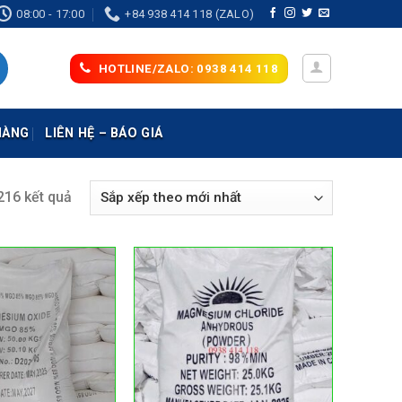
08:00 - 17:00
+84 938 414 118 (ZALO)
HOTLINE/ZALO: 0938 414 118
HÀNG
LIÊN HỆ – BÁO GIÁ
216 kết quả