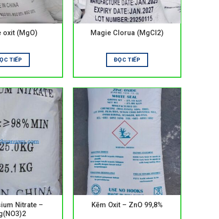
 oxit (MgO)
Magie Clorua (MgCl2)
ỌC TIẾP
ĐỌC TIẾP
um Nitrate –
Kẽm Oxit – ZnO 99,8%
g(NO3)2