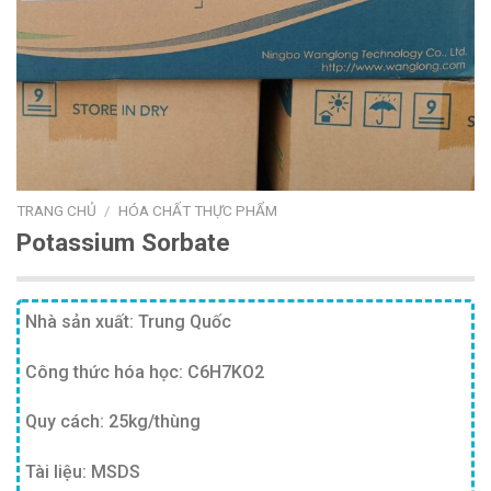
TRANG CHỦ
/
HÓA CHẤT THỰC PHẨM
Potassium Sorbate
Nhà sản xuất: Trung Quốc
Công thức hóa học: C6H7KO2
Quy cách: 25kg/thùng
Tài liệu: MSDS