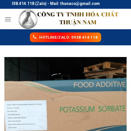
Skip
: 0938.414.118 (Zalo) - Mail: thunaco@gmail.com
to
content
HOTLINE/ZALO: 0938 414 118