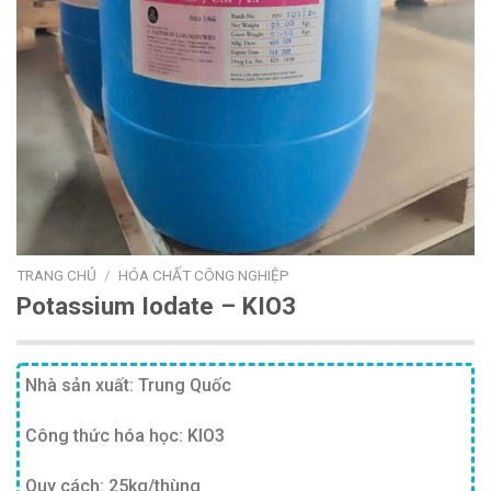
TRANG CHỦ
/
HÓA CHẤT CÔNG NGHIỆP
Potassium Iodate – KIO3
Nhà sản xuất: Trung Quốc
Công thức hóa học: KIO3
Quy cách: 25kg/thùng