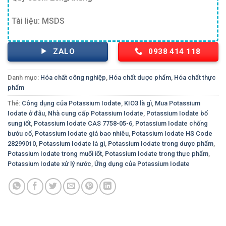
Tài liệu: MSDS
ZALO
0938 414 118
Danh mục:
Hóa chất công nghiệp
,
Hóa chất dược phẩm
,
Hóa chất thực
phẩm
Thẻ:
Công dụng của Potassium Iodate
,
KIO3 là gì
,
Mua Potassium
Iodate ở đâu
,
Nhà cung cấp Potassium Iodate
,
Potassium Iodate bổ
sung iốt
,
Potassium Iodate CAS 7758-05-6
,
Potassium Iodate chống
bướu cổ
,
Potassium Iodate giá bao nhiêu
,
Potassium Iodate HS Code
28299010
,
Potassium Iodate là gì
,
Potassium Iodate trong dược phẩm
,
Potassium Iodate trong muối iốt
,
Potassium Iodate trong thực phẩm
,
Potassium Iodate xử lý nước
,
Ứng dụng của Potassium Iodate