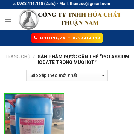
Skip
Hotline: 0938.414.118 (Zalo) - Mail: thunaco@gmail.com
to
content
HOTLINE/ZALO: 0938 414 118
TRANG CHỦ
/
SẢN PHẨM ĐƯỢC GẮN THẺ “POTASSIUM
IODATE TRONG MUỐI IỐT”