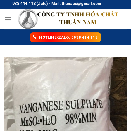
Skip
: 0938.414.118 (Zalo) - Mail: thunaco@gmail.com
to
content
HOTLINE/ZALO: 0938 414 118