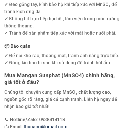
✔ Đeo găng tay, kính bảo hộ khi tiếp xúc với MnSO₄ để
tránh kích ứng da.
✔ Không hít trực tiếp bụi bột, làm việc trong môi trường
thông thoáng.
✔ Tránh để sản phẩm tiếp xúc với mắt hoặc nuốt phải.
📦
Bảo quản
✔ Để nơi khô ráo, thoáng mát, tránh ánh nắng trực tiếp.
✔ Đóng kín bao bì sau khi sử dụng để tránh hút ẩm.
Mua Mangan Sunphat (MnSO4) chính hãng,
giá tốt ở đâu?
Chúng tôi chuyên cung cấp
MnSO₄ chất lượng cao
,
nguồn gốc rõ ràng, giá cả cạnh tranh. Liên hệ ngay để
nhận báo giá tốt nhất!
📞
Hotline/Zalo
: 0938414118
📩
Email
:
thunaco@gmail.com