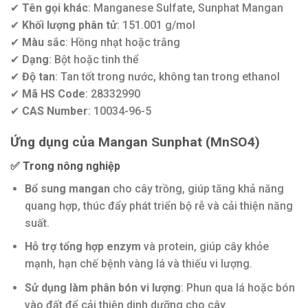
✔
Tên gọi khác
: Manganese Sulfate, Sunphat Mangan
✔
Khối lượng phân tử
: 151.001 g/mol
✔
Màu sắc
: Hồng nhạt hoặc trắng
✔
Dạng
: Bột hoặc tinh thể
✔
Độ tan
: Tan tốt trong nước, không tan trong ethanol
✔
Mã HS Code
: 28332990
✔
CAS Number
: 10034-96-5
Ứng dụng của Mangan Sunphat (MnSO4)
✅
Trong nông nghiệp
Bổ sung mangan
cho cây trồng, giúp tăng khả năng
quang hợp, thúc đẩy phát triển bộ rễ và cải thiện năng
suất.
Hỗ trợ tổng hợp enzym
và protein, giúp cây khỏe
mạnh, hạn chế bệnh vàng lá và thiếu vi lượng.
Sử dụng làm phân bón vi lượng
: Phun qua lá hoặc bón
vào đất để cải thiện dinh dưỡng cho cây.