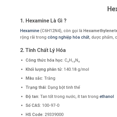
He
1. Hexamine Là Gì ?
Hexamine
(C6H12N4), còn gọi là
Hexamethylenet
rộng rãi trong
công nghiệp hóa chất
, dược phẩm, c
2. Tính Chất Lý Hóa
Công thức hóa học
: C₆H₁₂N₄
Khối lượng phân tử
: 140.18 g/mol
Màu sắc
: Trắng
Trạng thái
: Dạng bột tinh thể
Độ tan
: Tan tốt trong nước, ít tan trong
ethanol
Số CAS
: 100-97-0
HS Code
: 29339000