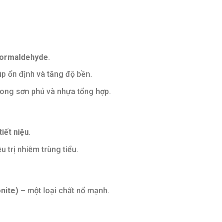
formaldehyde
.
iúp ổn định và tăng độ bền.
rong sơn phủ và nhựa tổng hợp.
iết niệu
.
ều trị nhiễm trùng tiểu.
nite)
– một loại chất nổ mạnh.