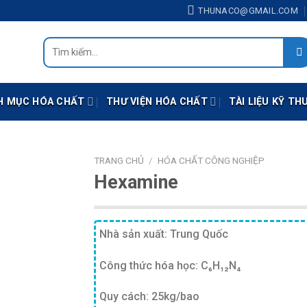
THUNACO@GMAIL.COM
Tìm
kiếm:
H MỤC HÓA CHẤT
THƯ VIỆN HÓA CHẤT
TÀI LIỆU KỸ TH
TRANG CHỦ
/
HÓA CHẤT CÔNG NGHIỆP
Hexamine
Nhà sản xuất: Trung Quốc
Công thức hóa học: C₆H₁₂N₄
Quy cách: 25kg/bao