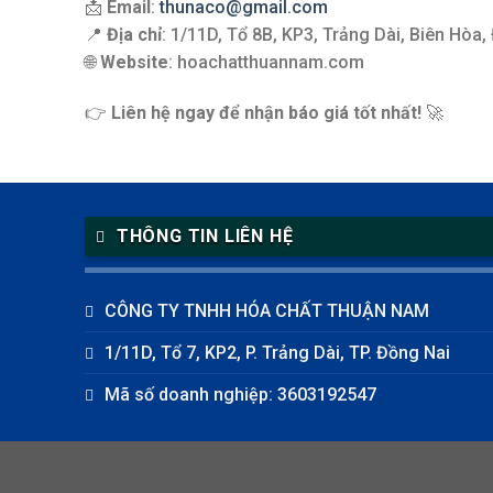
📩
Email
:
thunaco@gmail.com
📍
Địa chỉ
: 1/11D, Tổ 8B, KP3, Trảng Dài, Biên Hòa,
🌐
Website
: hoachatthuannam.com
👉
Liên hệ ngay để nhận báo giá tốt nhất!
🚀
THÔNG TIN LIÊN HỆ
CÔNG TY TNHH HÓA CHẤT THUẬN NAM
1/11D, Tổ 7, KP2, P. Trảng Dài, TP. Đồng Nai
Mã số doanh nghiệp: 3603192547