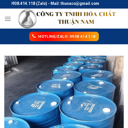
Skip
e: 0938.414.118 (Zalo) - Mail: thunaco@gmail.com
to
content
HOTLINE/ZALO: 0938 414 118