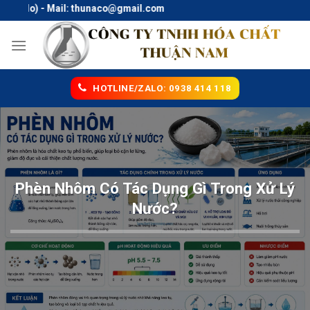
Skip
lo) - Mail: thunaco@gmail.com
to
content
HOTLINE/ZALO: 0938 414 118
Phèn Nhôm Có Tác Dụng Gì Trong Xử Lý
Nước?