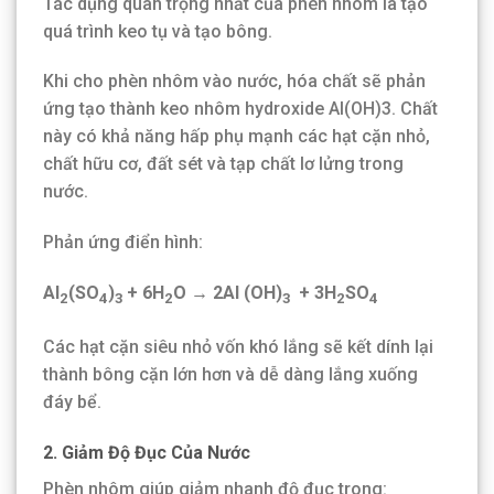
Tác dụng quan trọng nhất của phèn nhôm là tạo
quá trình keo tụ và tạo bông.
Khi cho phèn nhôm vào nước, hóa chất sẽ phản
ứng tạo thành keo nhôm hydroxide Al(OH)3. Chất
này có khả năng hấp phụ mạnh các hạt cặn nhỏ,
chất hữu cơ, đất sét và tạp chất lơ lửng trong
nước.
Phản ứng điển hình:
Al
(SO
)
+ 6H
O → 2Al (OH)
+ 3H
SO
2
4
3
2
3
2
4
Các hạt cặn siêu nhỏ vốn khó lắng sẽ kết dính lại
thành bông cặn lớn hơn và dễ dàng lắng xuống
đáy bể.
2. Giảm Độ Đục Của Nước
Phèn nhôm giúp giảm nhanh độ đục trong: